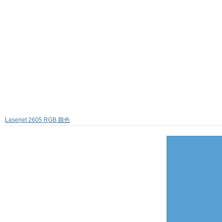
Laserjet 2605 RGB 颜色