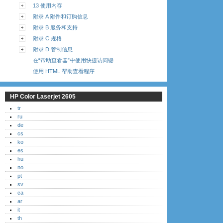
13 使用内存
附录 A 附件和订购信息
附录 B 服务和支持
附录 C 规格
附录 D 管制信息
在“帮助查看器”中使用快捷访问键
使用 HTML 帮助查看程序
HP Color Laserjet 2605
tr
ru
de
cs
ko
es
hu
no
pt
sv
ca
ar
it
th