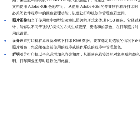
如，某些数码相机以 AdobeRGB 格式拍摄照片，而通过 Adobe PhotoShop
文档使用 AdobeRGB 色彩空间。 从使用 AdobeRGB 的专业软件程序打印
必关闭软件程序中的颜色管理功能，以便让打印机软件管理色彩空间。
●
照片图像
相当于使用数字微型实验室以照片的形式来体现 RGB 颜色。它经过
计，能够以不同于“默认”模式的方式生成更深、更饱和的颜色。在打印照片时
用此设置。
●
设备
设置打印机在原设备模式下打印 RGB 数据。要在选定此选项的情况下正
照片着色，您必须在当前使用的程序或操作系统的程序中管理颜色。
●
鲜明
引导打印机以半色调增加色彩饱和度，从而使色彩较淡的对象生成的颜色
明。打印商业图形时建议使用此值。