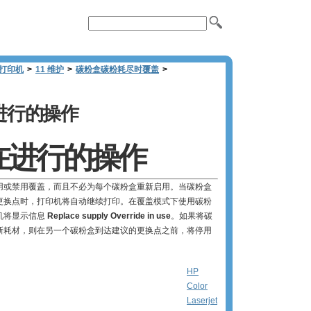
n 打印机
>
11 维护
>
碳粉盒碳粉耗尽时覆盖
>
进行的操作
在进行的操作
用或禁用覆盖，而且不必为每个碳粉盒重新启用。当碳粉盒
更换点时，打印机将自动继续打印。在覆盖模式下使用碳粉
机将显示信息
Replace supply Override in use
。如果将碳
新耗材，则在另一个碳粉盒到达建议的更换点之前，将停用
HP
Color
Laserjet