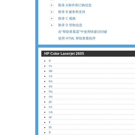
附录 A 附件和订购信息
附录 B 服务和支持
附录 C 规格
附录 D 管制信息
在“帮助查看器”中使用快捷访问键
使用 HTML 帮助查看程序
HP Color Laserjet 2605
tr
ru
de
cs
ko
es
hu
no
pt
sv
ca
ar
it
th
fr