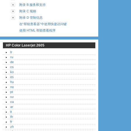
附录 B 服务和支持
附录 C 规格
附录 D 管制信息
在“帮助查看器”中使用快捷访问键
使用 HTML 帮助查看程序
HP Color Laserjet 2605
tr
ru
de
cs
ko
es
hu
no
pt
sv
ca
ar
it
th
fr
zh