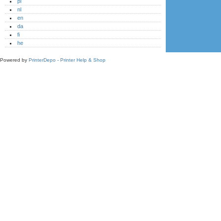
pl
nl
en
da
fi
he
Powered by
PrinterDepo - Printer Help & Shop