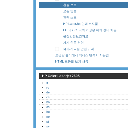
환경 보호
오존 방출
전력 소모
HP LaserJet 인쇄 소모품
EU 국가/지역의 가정용 폐기 장비 처분
물질안전보건자료
자기 인증 선언
국가/지역별 안전 규격
도움말 뷰어에서 액세스 단축키 사용법
HTML 도움말 보기 사용
HP Color Laserjet 2605
tr
ru
de
cs
ko
es
hu
no
pt
sv