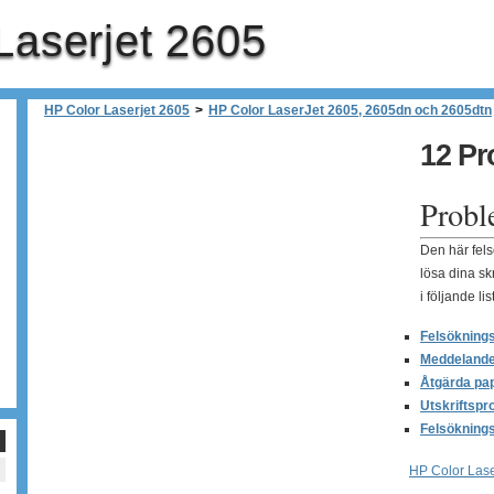
Laserjet 2605
HP Color Laserjet 2605
>
HP Color LaserJet 2605, 2605dn och 2605dtn
12 Pr
Probl
Den här fels
lösa dina sk
i följande lis
Felsökning
Meddelande
Åtgärda pa
Utskriftspr
Felsökning
HP Color Lase