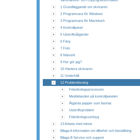
Varumärkes- och copyrightinformation
1 Grundläggande om skrivaren
2 Programvara för Windows
3 Programvara för Macintosh
4 Kontrollpanel
5 Utskriftsåtgärder
6 Färg
7 Foto
8 Nätverk
9 Hur gör jag?
10 Hantera skrivaren
11 Underhåll
12 Problemlösning
Felsökningsprocessen
Meddelanden på kontrollpanelen
Åtgärda papper som fastnat
Utskriftsproblem
Felsökningsverktyg
13 Arbeta med minne
Bilaga A Information om tillbehör och beställning
Bilaga B Service och support