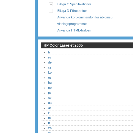
Bilaga C Specifikationer
Bilaga D Föreskrifter
Använda kortkommandon för åtkomst i
visningsprogrammet
Använda HTML-hjälpen
HP Color Laserjet 2605
tr
ru
de
cs
ko
es
hu
no
pt
sv
ca
ar
it
th
fr
zh