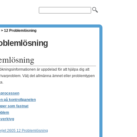
>
12 Problemlösning
oblemlösning
emlösning
ökningsinformationen är uppdelad för att hjälpa dig att
rivarproblem. Välj det allmänna ämnet eller problemtypen
ta.
sprocessen
n på kontrollpanelen
pper som fastnat
oblem
sverktyg
rjet 2605 12 Problemlösning