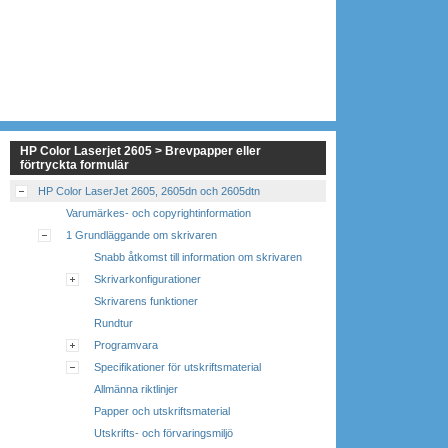
HP Color Laserjet 2605 > Brevpapper eller
förtryckta formulär
HP Color LaserJet 2605, 2605dn och 2605dtn
Varumärkes- och copyrightinformation
1 Grundläggande om skrivaren
Snabb åtkomst till information om skrivaren
Skrivarkonfigurationer
Skrivarens funktioner
Rundtur
Programvara
Specifikationer för utskriftsmaterial
Allmänna riktlinjer
Papper och utskriftsmaterial
Utskrifts- och förvaringsmiljö