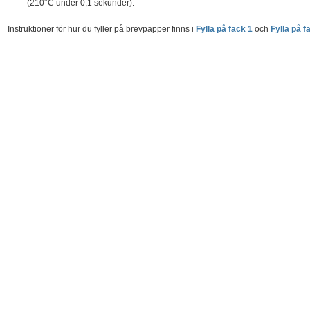
(210°C under 0,1 sekunder).
Instruktioner för hur du fyller på brevpapper finns i
Fylla på fack 1
och
Fylla på f