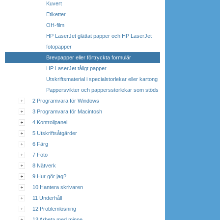
Kuvert
Etiketter
OH-film
HP LaserJet glättat papper och HP LaserJet
fotopapper
Brevpapper eller förtryckta formulär
HP LaserJet tåligt papper
Utskriftsmaterial i specialstorlekar eller kartong
Pappersvikter och pappersstorlekar som stöds
2 Programvara för Windows
3 Programvara för Macintosh
4 Kontrollpanel
5 Utskriftsåtgärder
6 Färg
7 Foto
8 Nätverk
9 Hur gör jag?
10 Hantera skrivaren
11 Underhåll
12 Problemlösning
13 Arbeta med minne