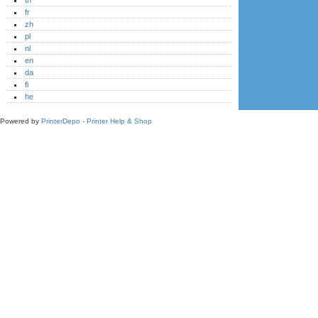
fr
zh
pl
nl
en
da
fi
he
Powered by
PrinterDepo - Printer Help & Shop