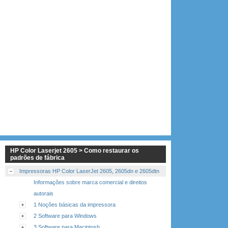
HP Color Laserjet 2605 > Como restaurar os
padrões de fábrica
Impressoras HP Color LaserJet 2605, 2605dn e 2605dtn
Informações sobre marca comercial e direitos
autorais
1 Noções básicas da impressora
2 Software para Windows
3 Software para Macintosh