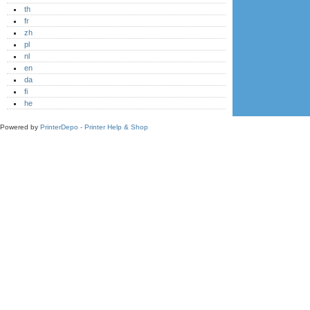
th
fr
zh
pl
nl
en
da
fi
he
Powered by
PrinterDepo - Printer Help & Shop