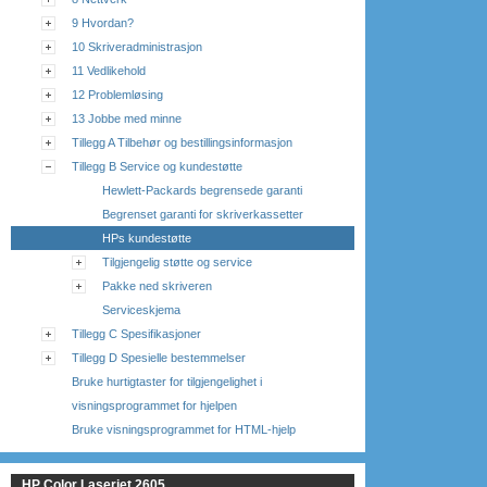
9 Hvordan?
10 Skriveradministrasjon
11 Vedlikehold
12 Problemløsing
13 Jobbe med minne
Tillegg A Tilbehør og bestillingsinformasjon
Tillegg B Service og kundestøtte
Hewlett-Packards begrensede garanti
Begrenset garanti for skriverkassetter
HPs kundestøtte
Tilgjengelig støtte og service
Pakke ned skriveren
Serviceskjema
Tillegg C Spesifikasjoner
Tillegg D Spesielle bestemmelser
Bruke hurtigtaster for tilgjengelighet i
visningsprogrammet for hjelpen
Bruke visningsprogrammet for HTML-hjelp
HP Color Laserjet 2605