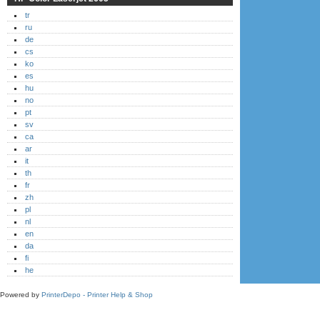
tr
ru
de
cs
ko
es
hu
no
pt
sv
ca
ar
it
th
fr
zh
pl
nl
en
da
fi
he
Powered by
PrinterDepo - Printer Help & Shop