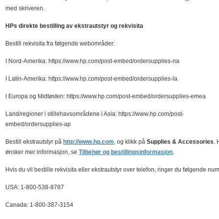
med skriveren.
HPs direkte bestilling av ekstrautstyr og rekvisita
Bestill rekvisita fra følgende webområder:
I Nord-Amerika: https://www.hp.com/post-embed/ordersupplies-na
I Latin-Amerika: https://www.hp.com/post-embed/ordersupplies-la
I Europa og Midtøsten: https://www.hp.com/post-embed/ordersupplies-emea
Land/regioner i stillehavsområdene i Asia: https://www.hp.com/post-
embed/ordersupplies-ap
Bestill ekstrautstyr på
http://www.hp.com
, og klikk på
Supplies & Accessories
. 
ønsker mer informasjon, se
Tilbehør og bestillingsinformasjon
.
Hvis du vil bestille rekvisita eller ekstrautstyr over telefon, ringer du følgende nu
USA: 1-800-538-8787
Canada: 1-800-387-3154