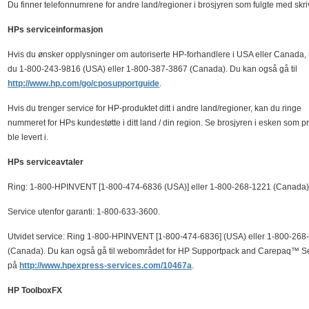
Du finner telefonnumrene for andre land/regioner i brosjyren som fulgte med skri
HPs serviceinformasjon
Hvis du ønsker opplysninger om autoriserte HP-forhandlere i USA eller Canada, 
du 1-800-243-9816 (USA) eller 1-800-387-3867 (Canada). Du kan også gå til
http://www.hp.com/go/cposupportguide
.
Hvis du trenger service for HP-produktet ditt i andre land/regioner, kan du ringe
nummeret for HPs kundestøtte i ditt land / din region. Se brosjyren i esken som p
ble levert i.
HPs serviceavtaler
Ring: 1-800-HPINVENT [1-800-474-6836 (USA)] eller 1-800-268-1221 (Canada)
Service utenfor garanti: 1-800-633-3600.
Utvidet service: Ring 1-800-HPINVENT [1-800-474-6836] (USA) eller 1-800-268
(Canada). Du kan også gå til webområdet for HP Supportpack and Carepaq™ S
på
http://www.hpexpress-services.com/10467a
.
HP ToolboxFX