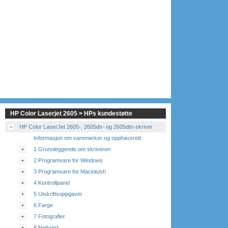
HP Color Laserjet 2605 > HPs kundestøtte
HP Color LaserJet 2605-, 2605dn- og 2605dtn-skriver
Informasjon om varemerker og opphavsrett
1 Grunnleggende om skriveren
2 Programvare for Windows
3 Programvare for Macintosh
4 Kontrollpanel
5 Utskriftsoppgaver
6 Farge
7 Fotografier
8 Nettverk