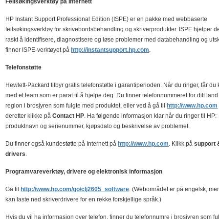
Feilsøkingsverktøy på Internett
HP Instant Support Professional Edition (ISPE) er en pakke med webbaserte
feilsøkingsverktøy for skrivebordsbehandling og skriverprodukter. ISPE hjelper 
raskt å identifisere, diagnostisere og løse problemer med databehandling og utskr
finner ISPE-verktøyet på
http://instantsupport.hp.com
.
Telefonstøtte
Hewlett-Packard tilbyr gratis telefonstøtte i garantiperioden. Når du ringer, får du
med et team som er parat til å hjelpe deg. Du finner telefonnummeret for ditt land 
region i brosjyren som fulgte med produktet, eller ved å gå til
http://www.hp.com
deretter klikke på
Contact HP
. Ha følgende informasjon klar når du ringer til HP:
produktnavn og serienummer, kjøpsdato og beskrivelse av problemet.
Du finner også kundestøtte på Internett på
http://www.hp.com
. Klikk på
support 
drivers
.
Programvareverktøy, drivere og elektronisk informasjon
Gå til
http://www.hp.com/go/clj2605_software
. (Webområdet er på engelsk, me
kan laste ned skriverdrivere for en rekke forskjellige språk.)
Hvis du vil ha informasjon over telefon, finner du telefonnumre i brosjyren som fu