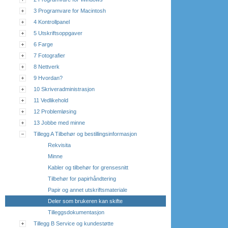
3 Programvare for Macintosh
4 Kontrollpanel
5 Utskriftsoppgaver
6 Farge
7 Fotografier
8 Nettverk
9 Hvordan?
10 Skriveradministrasjon
11 Vedlikehold
12 Problemløsing
13 Jobbe med minne
Tillegg A Tilbehør og bestillingsinformasjon
Rekvisita
Minne
Kabler og tilbehør for grensesnitt
Tilbehør for papirhåndtering
Papir og annet utskriftsmateriale
Deler som brukeren kan skifte
Tilleggsdokumentasjon
Tillegg B Service og kundestøtte