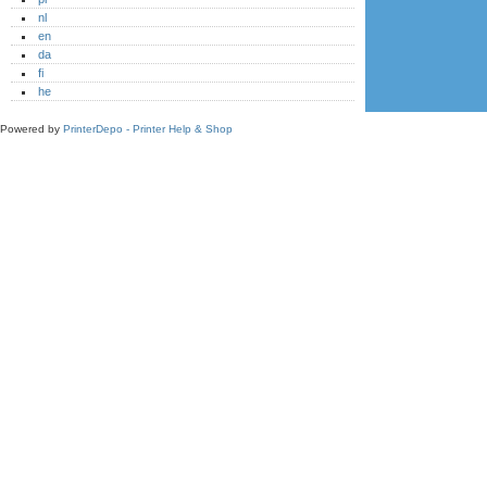
nl
en
da
fi
he
Powered by
PrinterDepo - Printer Help & Shop