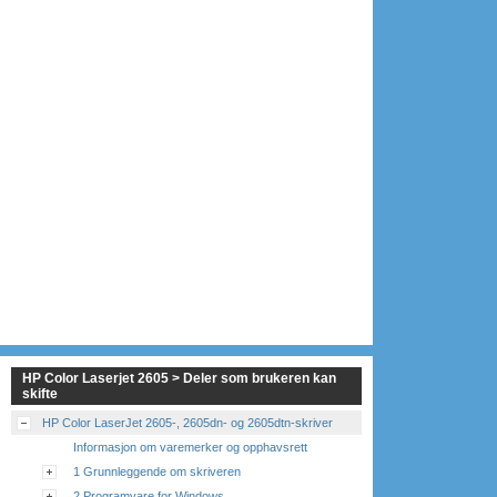
HP Color Laserjet 2605 > Deler som brukeren kan
skifte
HP Color LaserJet 2605-, 2605dn- og 2605dtn-skriver
Informasjon om varemerker og opphavsrett
1 Grunnleggende om skriveren
2 Programvare for Windows