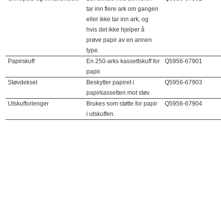
tar inn flere ark om gangen
eller ikke tar inn ark, og
hvis det ikke hjelper å
prøve papir av en annen
type.
Papirskuff
En 250-arks kassettskuff for
Q5956-67901
papir.
Støvdeksel
Beskytter papiret i
Q5956-67903
papirkassetten mot støv.
Utskufforlenger
Brukes som støtte for papir
Q5956-67904
i utskuffen.