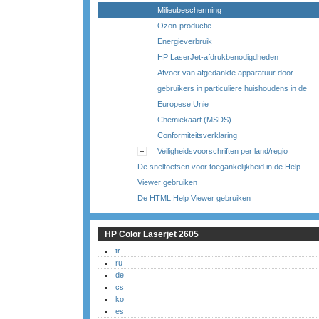
Milieubescherming
Ozon-productie
Energieverbruik
HP LaserJet-afdrukbenodigdheden
Afvoer van afgedankte apparatuur door
gebruikers in particuliere huishoudens in de
Europese Unie
Chemiekaart (MSDS)
Conformiteitsverklaring
Veiligheidsvoorschriften per land/regio
De sneltoetsen voor toegankelijkheid in de Help
Viewer gebruiken
De HTML Help Viewer gebruiken
HP Color Laserjet 2605
tr
ru
de
cs
ko
es