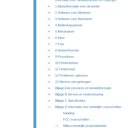
Informatie over handelsmerken en copyright
1 Basisinformatie over de printer
2 Software voor Windows
3 Software voor Macintosh
4 Bedieningspaneel
5 Afdruktaken
6 Kleur
7 Foto
8 Netwerkfunctie
9 Procedures
10 Printerbeheer
11 Onderhoud
12 Problemen oplossen
13 Werken met geheugen
Bijlage A Accessoires en bestelinformatie
Bijlage B Service en ondersteuning
Bijlage C Specificaties
Bijlage D Informatie over wettelijke voorschriften
Inleiding
FCC-voorschriften
Milieuvriendelijk productiebeleid