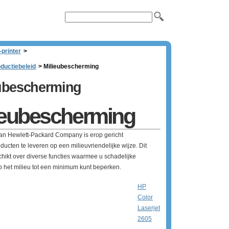
printer
>
oductiebeleid
>
Milieubescherming
ubescherming
ieubescherming
van Hewlett-Packard Company is erop gericht
oducten te leveren op een milieuvriendelijke wijze. Dit
hikt over diverse functies waarmee u schadelijke
p het milieu tot een minimum kunt beperken.
HP
Color
Laserjet
2605