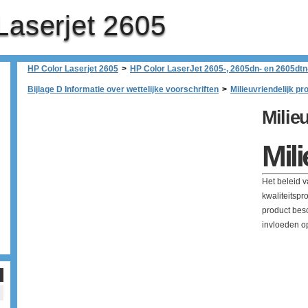
Laserjet 2605
HP Color Laserjet 2605
>
HP Color LaserJet 2605-, 2605dn- en 2605dtn-
Bijlage D Informatie over wettelijke voorschriften
>
Milieuvriendelijk pr
Milie
Mil
Het beleid 
kwaliteitspr
product besc
invloeden o